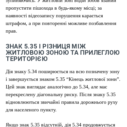
зупиняючись. У житловій зоні водій зобов’язаний
пропустити пішохода в будь-якому місці; за
наявності відеозапису порушення карається
штрафом, а при повторенні можливе позбавлення
прав.
ЗНАК 5.35 І РІЗНИЦЯ МІЖ
ЖИТЛОВОЮ ЗОНОЮ ТА ПРИЛЕГЛОЮ
ТЕРИТОРІЄЮ
Дія знаку 5.34 поширюється на всю позначену зону
і завершується знаком 5.35 “Кінець житлової зони”.
Цей знак виглядає аналогічно до 5.34, але має
перекреслену діагональну риску. Після знаку 5.35
відновлюються звичайні правила дорожнього руху
для населеного пункту.
Якщо знак 5.35 відсутній, дія 5.34 продовжується