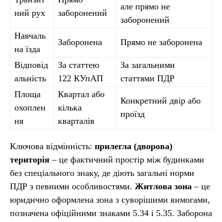
але прямо не
ний рух
заборонений
заборонений
Навчаль
Заборонена
Прямо не заборонена
на їзда
Відповід
За статтею
За загальними
альність
122 КУпАП
статтями ПДР
Площа
Квартал або
Конкретний двір або
охоплен
кілька
проїзд
ня
кварталів
Ключова відмінність:
прилегла (дворова)
територія
– це фактичний простір між будинками
без спеціального знаку, де діють загальні норми
ПДР з певними особливостями.
Житлова зона
– це
юридично оформлена зона з суворішими вимогами,
позначена офіційними знаками 5.34 і 5.35. Заборона