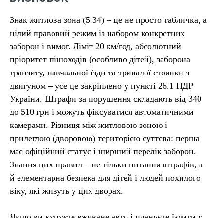
Знак житлова зона (5.34) – це не просто табличка, а
цілий правовий режим із набором конкретних
заборон і вимог. Ліміт 20 км/год, абсолютний
пріоритет пішоходів (особливо дітей), заборона
транзиту, навчальної їзди та тривалої стоянки з
двигуном – усе це закріплено у пункті 26.1 ПДР
України. Штрафи за порушення складають від 340
до 510 грн і можуть фіксуватися автоматичними
камерами. Різниця між житловою зоною і
прилеглою (дворовою) територією суттєва: перша
має офіційний статус і ширший перелік заборон.
Знання цих правил – не тільки питання штрафів, а
й елементарна безпека для дітей і людей похилого
віку, які живуть у цих дворах.
Якщо ви купуєте вживане авто і плануєте їздити у