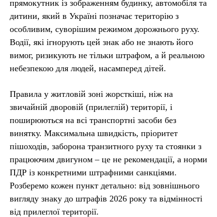
прямокутник із зображенням будинку, автомобіля та
дитини, який в Україні позначає територію з
особливим, суворішим режимом дорожнього руху.
Водії, які ігнорують цей знак або не знають його
вимог, ризикують не тільки штрафом, а й реальною
небезпекою для людей, насамперед дітей.
Правила у житловій зоні жорсткіші, ніж на
звичайній дворовій (прилеглій) території, і
поширюються на всі транспортні засоби без
винятку. Максимальна швидкість, пріоритет
пішоходів, заборона транзитного руху та стоянки з
працюючим двигуном – це не рекомендації, а норми
ПДР із конкретними штрафними санкціями.
Розберемо кожен пункт детально: від зовнішнього
вигляду знаку до штрафів 2026 року та відмінності
від прилеглої території.