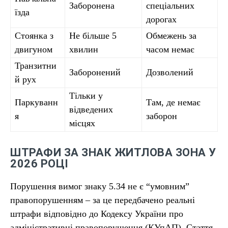
Заборонена
спеціальних
їзда
дорогах
Стоянка з
Не більше 5
Обмежень за
двигуном
хвилин
часом немає
Транзитни
Заборонений
Дозволений
й рух
Тільки у
Паркуванн
Там, де немає
відведених
я
заборон
місцях
ШТРАФИ ЗА ЗНАК ЖИТЛОВА ЗОНА У
2026 РОЦІ
Порушення вимог знаку 5.34 не є “умовним”
правопорушенням – за це передбачено реальні
штрафи відповідно до Кодексу України про
адміністративні правопорушення (КУпАП). Стаття