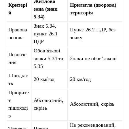
Житлова
Критері
Прилегла (дворова)
зона (знак
й
територія
5.34)
Знак 5.34,
Правова
Пункт 26.2 ПДР, без
пункт 26.1
основа
знаку
ПДР
Обов’язкові
Позначе
знаки 5.34 та
Знаки не обов’язкові
ння
5.35
Швидкіс
20 км/год
20 км/год
ть
Пріорите
т
Абсолютний,
Абсолютний, скрізь
пішоході
скрізь
в
Не рекомендований,
Транзит
Прямо