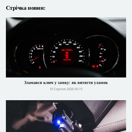
Стрічка новин:
Зламався ключ у замку: як витягти уламок
10 Серпня 2026 05:15