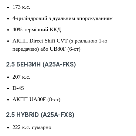
173 к.с.
4-циліндровий з дуальним впорскуванням
40% термічний ККД
АКПП Direct Shift CVT (з реальною 1-ю
передачею) або UB80F (6-ст)
2.5 БЕНЗИН (A25A-FKS)
207 к.с.
D-4S
АКПП UA80F (8-ст)
2.5 HYBRID (A25A-FXS)
222 к.с. сумарно