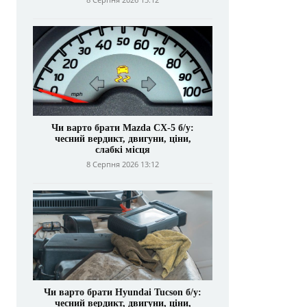
Чи варто брати Mazda CX-5 б/у:
чесний вердикт, двигуни, ціни,
слабкі місця
8 Серпня 2026 13:12
Чи варто брати Hyundai Tucson б/у:
чесний вердикт, двигуни, ціни,