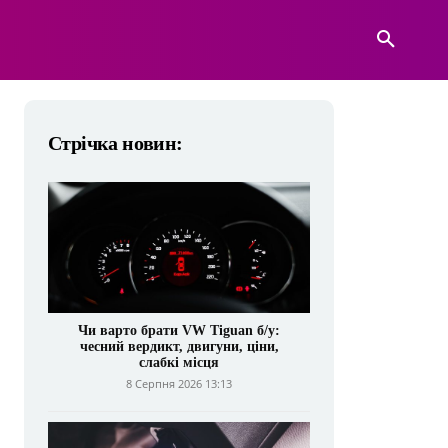
А
ВІЙСЬКОВА ТЕХНІКА
БІЛЬШЕ
Стрічка новин:
Чи варто брати VW Tiguan б/у:
чесний вердикт, двигуни, ціни,
слабкі місця
8 Серпня 2026 13:13