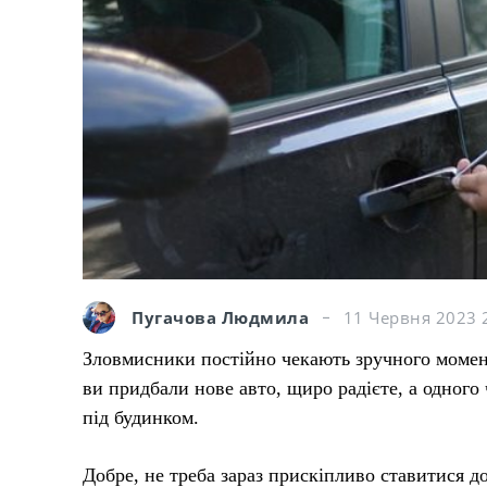
Пугачова Людмила
11 Червня 2023 
Зловмисники постійно чекають зручного момент
ви придбали нове авто, щиро радієте, а одного
під будинком.
Добре, не треба зараз прискіпливо ставитися д