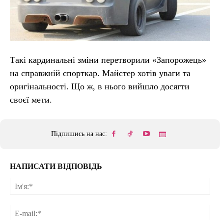
Такі кардинальні зміни перетворили «Запорожець»
на справжній спорткар. Майстер хотів уваги та
оригінальності. Що ж, в нього вийшло досягти
своєї мети.
Підпишись на нас:
НАПИСАТИ ВІДПОВІДЬ
Ім'
E-
mai