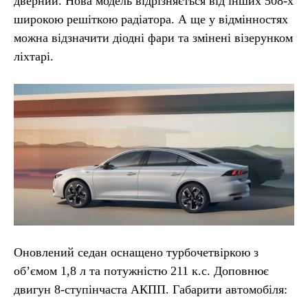
дверний. Нова модель відрізняється від інших 508-х
широкою решіткою радіатора. А ще у відмінностях
можна відзначити діодні фари та змінені візерунком
ліхтарі.
Оновлений седан оснащено турбочетвіркою з
об’ємом 1,8 л та потужністю 211 к.с. Доповнює
двигун 8-ступінчаста АКПП. Габарити автомобіля: