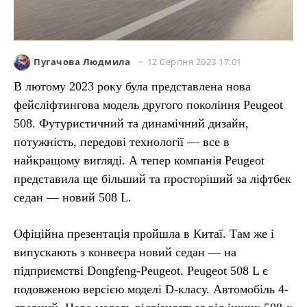
12 Серпня 2023 17:01
Пугачова Людмила
В лютому 2023 року була представлена нова
фейсліфтингова модель другого покоління Peugeot
508. Футуристичний та динамічний дизайн,
потужність, передові технології — все в
найкращому вигляді. А тепер компанія Peugeot
представила ще більший та просторіший за ліфтбек
седан — новий 508 L.
Офіційна презентація пройшла в Китаї. Там же і
випускають з конвеєра новий седан — на
підприємстві Dongfeng-Peugeot. Peugeot 508 L є
подовженою версією моделі D-класу. Автомобіль 4-