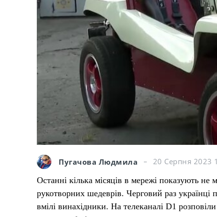
Пугачова Людмила
20 Серпня 2023 
Останні кілька місяців в мережі показують не 
рукотворних шедеврів. Черговий раз українці 
вмілі винахідники. На телеканалі D1 розповіли