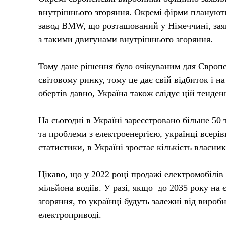
внутрішнього згоряння. Окремі фірми планують
завод BMW, що розташований у Німеччині, зая
з такими двигунами внутрішнього згоряння.
Тому дане рішення було очікуваним для Європ
світовому ринку, тому це дає свій відбиток і н
обертів давно, Україна також слідує цій тенденц
На сьогодні в Україні зареєстровано більше 50 
та проблеми з електроенергією, українці всері
статистики, в Україні зростає кількість власни
Цікаво, що у 2022 році продажі електромобілів 
мільйона водіїв. У разі, якщо до 2035 року н
згоряння, то українці будуть залежні від виро
електроприводі.