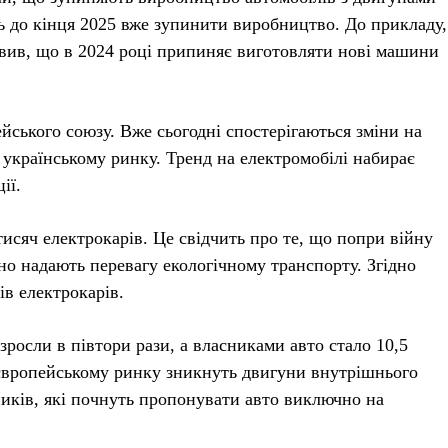
 до кінця 2025 вже зупинити виробництво. До прикладу,
вив, що в 2024 році припиняє виготовляти нові машини
ейського союзу.
Вже сьогодні спостерігаються зміни на
а українському ринку.
Тренд на електромобілі набирає
ії.
тисяч електрокарів.
Це свідчить про те, що попри війну
вно надають перевагу екологічному транспорту.
Згідно
ків електрокарів.
зросли в півтори рази, а власниками авто стало 10,5
а європейському ринку зникнуть двигуни внутрішнього
бників, які почнуть пропонувати авто виключно на