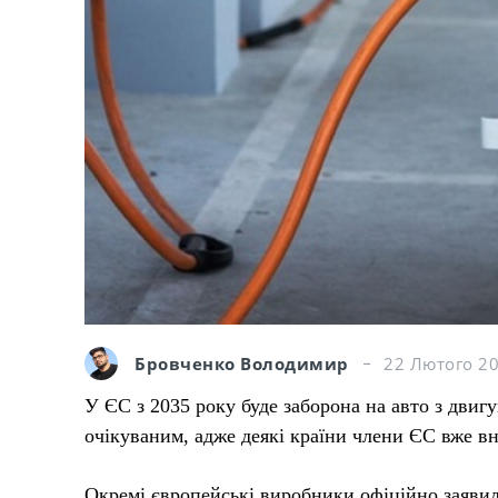
Бровченко Володимир
22 Лютого 20
У ЄС з 2035 року буде заборона на авто з двиг
очікуваним, адже деякі країни члени ЄС вже вн
Окремі європейські виробники офіційно заяви