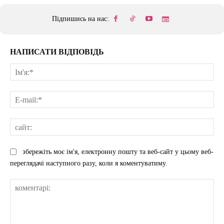
Підпишись на нас:
НАПИСАТИ ВІДПОВІДЬ
Ім'
E-
mai
сай
збережіть моє ім'я, електронну пошту та веб-сайт у цьому веб-
переглядачі наступного разу, коли я коментуватиму.