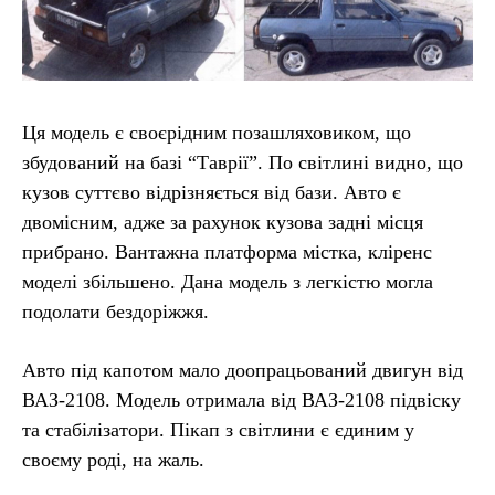
Ця модель є своєрідним позашляховиком, що
збудований на базі “Таврії”. По світлині видно, що
кузов суттєво відрізняється від бази. Авто є
двомісним, адже за рахунок кузова задні місця
прибрано. Вантажна платформа містка, кліренс
моделі збільшено. Дана модель з легкістю могла
подолати бездоріжжя.
Авто під капотом мало доопрацьований двигун від
ВАЗ-2108. Модель отримала від ВАЗ-2108 підвіску
та стабілізатори. Пікап з світлини є єдиним у
своєму роді, на жаль.