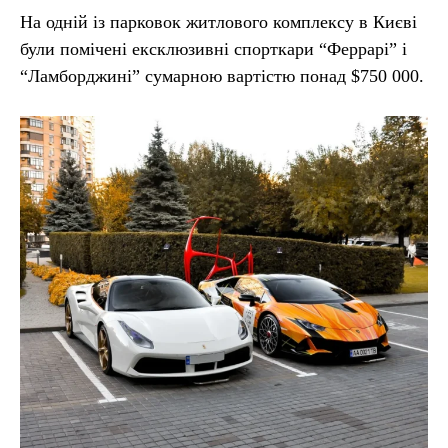
На одній із парковок житлового комплексу в Києві
були помічені ексклюзивні спорткари “Феррарі” і
“Ламборджині” сумарною вартістю понад $750 000.