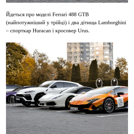
Йдеться про моделі Ferrari 488 GTB
(найпотужніший у трійці) і два дітища Lamborghini
– спорткар Huracan і кросовер Urus.