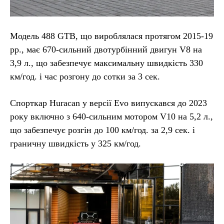
Модель 488 GTB, що вироблялася протягом 2015-19
рр., має 670-сильний двотурбінний двигун V8 на
3,9 л., що забезпечує максимальну швидкість 330
км/год. і час розгону до сотки за 3 сек.
Спорткар Huracan у версії Evo випускався до 2023
року включно з 640-сильним мотором V10 на 5,2 л.,
що забезпечує розгін до 100 км/год. за 2,9 сек. і
граничну швидкість у 325 км/год.