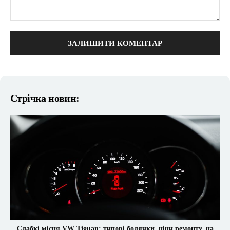
коментарі:
Стрічка новин:
Слабкі місця VW Tiguan: типові болячки, ціни ремонту, на