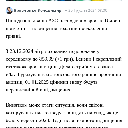
25 Грудня 2024 08:00
Бровченко Володимир
Ціна дизпалива на АЗС несподівано зросла. Головні
причини – підвищення податків і ослаблення
гривні.
З 23.12.2024 літр дизпалива подорожчав у
середньому до ₴59,99 (+1 грн). Бензин і скраплений
газ також зросли в ціні. Долар стрибнув в район
₴42. З урахуванням анонсованого раніше зростання
акцизів, 01.01.2025 цінники знову будуть
переписані в бік підвищення.
Винятком може стати ситуація, коли світові
котирування нафтопродуктів підуть на спад, як це
було у вересні-2023. Тоді після першого підвищення
акцизів різке зниження котирувань дозволило