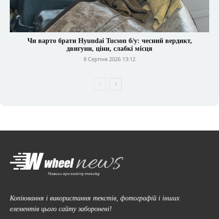
Чи варто брати Hyundai Tucson б/у: чесний вердикт,
двигуни, ціни, слабкі місця
8 Серпня 2026 13:12
Копіювання і використання текстів, фотографій і інших
елементів цього сайту заборонені!