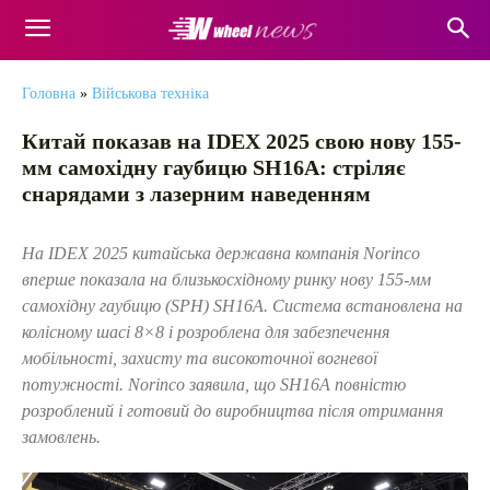
Головна
»
Військова техніка
Китай показав на IDEX 2025 свою нову 155-
мм самохідну гаубицю SH16A: стріляє
снарядами з лазерним наведенням
На IDEX 2025 китайська державна компанія Norinco
вперше показала на близькосхідному ринку нову 155-мм
самохідну гаубицю (SPH) SH16A. Система встановлена ​​на
колісному шасі 8×8 і розроблена для забезпечення
мобільності, захисту та високоточної вогневої
потужності. Norinco заявила, що SH16A повністю
розроблений і готовий до виробництва після отримання
замовлень.