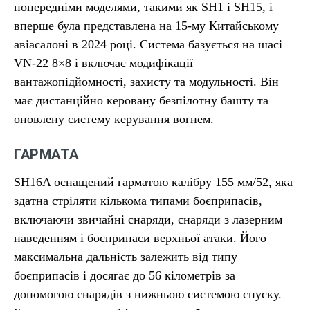
попередніми моделями, такими як SH1 і SH15, і
вперше була представлена ​​на 15-му Китайському
авіасалоні в 2024 році. Система базується на шасі
VN-22 8×8 і включає модифікації
вантажопідйомності, захисту та модульності. Він
має дистанційно керовану безпілотну башту та
оновлену систему керування вогнем.
ГАРМАТА
SH16A оснащений гарматою калібру 155 мм/52, яка
здатна стріляти кількома типами боєприпасів,
включаючи звичайні снаряди, снаряди з лазерним
наведенням і боєприпаси верхньої атаки. Його
максимальна дальність залежить від типу
боєприпасів і досягає до 56 кілометрів за
допомогою снарядів з нижньою системою спуску.