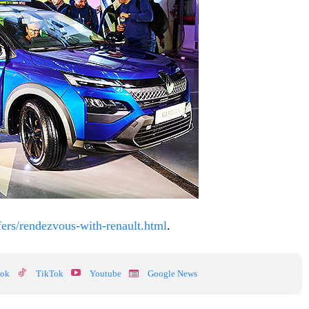
fers/rendezvous-with-renault.html
.
ook
TikTok
Youtube
Google News