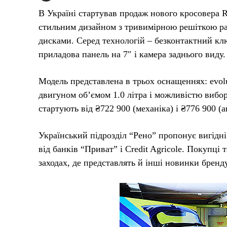
В Україні стартував продаж нового кросовера 
стильним дизайном з тривимірною решіткою ра
дисками. Серед технологій – безконтактний к
приладова панель на 7″ і камера заднього виду.
Модель представлена в трьох оснащеннях: evolut
двигуном об’ємом 1.0 літра і можливістю вибо
стартують від ₴722 900 (механіка) і ₴776 900 (а
Український підрозділ “Рено” пропонує вигідн
від банків “Приват” і Credit Agricole. Покупці
заходах, де представлять й інші новинки бренду