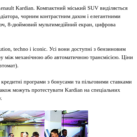
Renault Kardian. Компактний міський SUV виділяється
діатора, чорним контрастним дахом і елегантними
люч, 8-дюймовий мультимедійний екран, цифрова
ion, techno і iconic. Усі вони доступні з бензиновим
ру між механічною або автоматичною трансмісією. Ціни
втомат).
і кредитні програми з бонусами та пільговими ставками
 також можуть протестувати Kardian на спеціальних
.