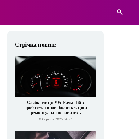
А
ВІЙСЬКОВА ТЕХНІКА
БІЛЬШЕ
Стрічка новин:
Слабкі місця VW Passat B6 з
пробігом: типові болячки, ціни
ремонту, на що дивитись
8 Серпня 2026 04:57