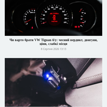
Чи варто брати VW Tiguan б/у: чесний вердикт, двигуни,
ціни, слабкі місця
8 Серпня 2026 13:13