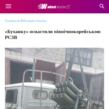
Головна
»
Військова техніка
«Буханку» оснастили північнокорейською
РСЗВ