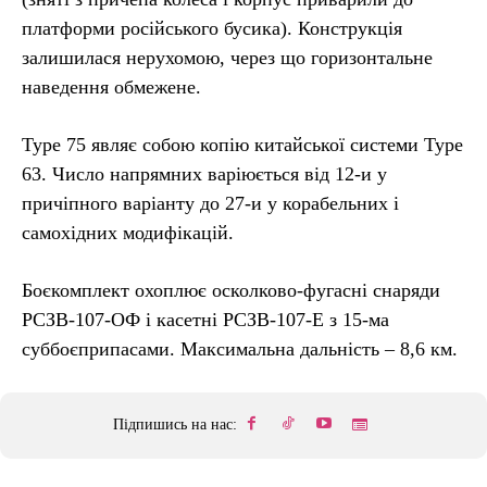
платформи російського бусика). Конструкція
залишилася нерухомою, через що горизонтальне
наведення обмежене.
Type 75 являє собою копію китайської системи Type
63. Число напрямних варіюється від 12-и у
причіпного варіанту до 27-и у корабельних і
самохідних модифікацій.
Боєкомплект охоплює осколково-фугасні снаряди
РСЗВ-107-ОФ і касетні РСЗВ-107-Е з 15-ма
суббоєприпасами. Максимальна дальність – 8,6 км.
Підпишись на нас: