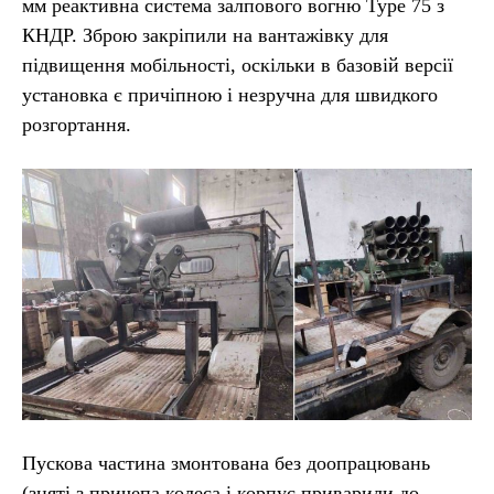
мм реактивна система залпового вогню Type 75 з
КНДР. Зброю закріпили на вантажівку для
підвищення мобільності, оскільки в базовій версії
установка є причіпною і незручна для швидкого
розгортання.
Пускова частина змонтована без доопрацювань
(зняті з причепа колеса і корпус приварили до