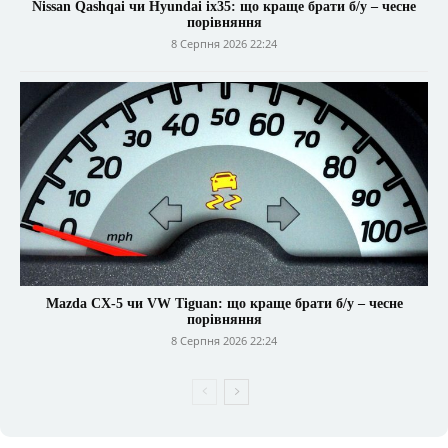
Nissan Qashqai чи Hyundai ix35: що краще брати б/у – чесне
порівняння
8 Серпня 2026 22:24
Mazda CX-5 чи VW Tiguan: що краще брати б/у – чесне
порівняння
8 Серпня 2026 22:24