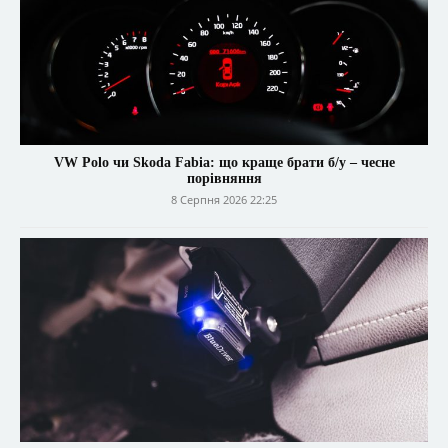
VW Polo чи Skoda Fabia: що краще брати б/у – чесне
порівняння
8 Серпня 2026 22:25