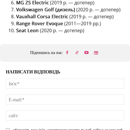
Підпишись на нас:
НАПИСАТИ ВІДПОВІДЬ
Ім'
E-
mai
сай