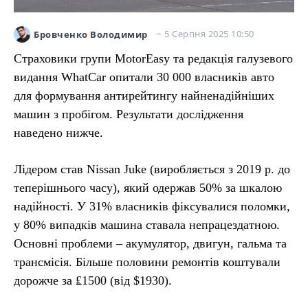
5 Серпня 2025 10:50
Бровченко Володимир
Страховики групи MotorEasy та редакція галузевого
видання WhatCar опитали 30 000 власників авто
для формування антирейтингу найненадійніших
машин з пробігом. Результати дослідження
наведено нижче.
Лідером став Nissan Juke (виробляється з 2019 р. до
теперішнього часу), який одержав 50% за шкалою
надійності. У 31% власників фіксувалися поломки,
у 80% випадків машина ставала непрацездатною.
Основні проблеми – акумулятор, двигун, гальма та
трансмісія. Більше половини ремонтів коштували
дорожче за ₤1500 (від $1930).