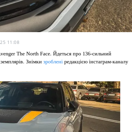
25 11:08
venger The North Face. Йдеться про 136-сильний
кземплярів. Знімки
зроблені
редакцією інстаграм-каналу