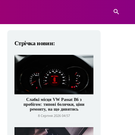
А
ВІЙСЬКОВА ТЕХНІКА
БІЛЬШЕ
Стрічка новин:
Слабкі місця VW Passat B6 з
пробігом: типові болячки, ціни
ремонту, на що дивитись
8 Серпня 2026 04:57