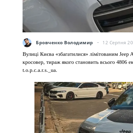
Бровченко Володимир
12 Серпня 20
Вулиці Києва «збагатилися» лімітованим Jeep A
кросовер, тираж якого становить всього 4806 е
t.o.p.c.a.r.s._ua.