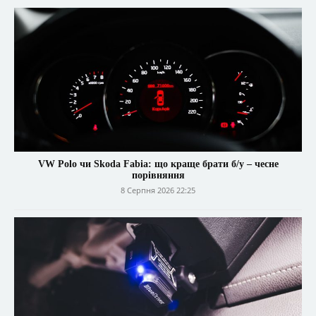
VW Polo чи Skoda Fabia: що краще брати б/у – чесне
порівняння
8 Серпня 2026 22:25