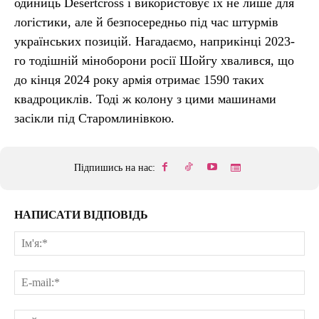
одиниць Desertcross і використовує їх не лише для
логістики, але й безпосередньо під час штурмів
українських позицій. Нагадаємо, наприкінці 2023-
го тодішній міноборони росії Шойгу хвалився, що
до кінця 2024 року армія отримає 1590 таких
квадроциклів. Тоді ж колону з цими машинами
засікли під Старомлинівкою.
Підпишись на нас:
НАПИСАТИ ВІДПОВІДЬ
Ім'
E-
mai
сай