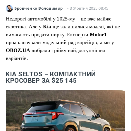
3 Жовтня 2025 08:45
Бровченко Володимир
Недорогі автомобілі у 2025-му – це вже майже
екзотика. Але у
Kia
ще залишилися моделі, які не
вимагають продати нирку. Експерти
Motor1
проаналізували модельний ряд корейців, а ми у
OBOZ.UA
вибрали трійку найдоступніших
варіантів.
KIA SELTOS – КОМПАКТНИЙ
КРОСОВЕР ЗА $25 145