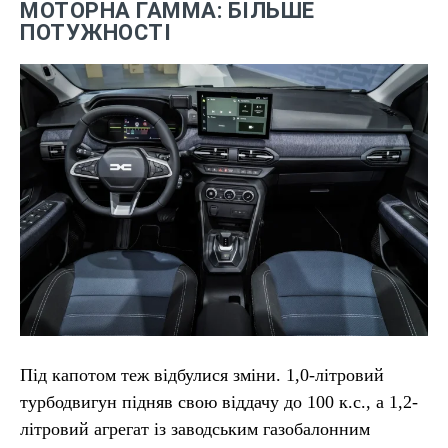
МОТОРНА ГАММА: БІЛЬШЕ
ПОТУЖНОСТІ
Під капотом теж відбулися зміни. 1,0-літровий
турбодвигун підняв свою віддачу до 100 к.с., а 1,2-
літровий агрегат із заводським газобалонним