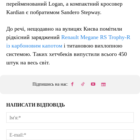
перейменований Logan, а компактний кросовер
Kardian є побратимом Sandero Stepway.
До речі, нещодавно на вулицях Києва помітили
рідкісний заряджений
Renault Megane RS Trophy-R
із карбоновим капотом
і титановою вихлопною
системою. Таких хетчбеків випустили всього 450
штук на весь світ.
Підпишись на нас:
НАПИСАТИ ВІДПОВІДЬ
Ім'
E-
mai