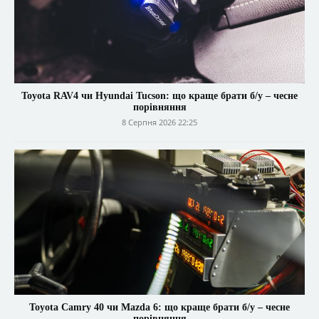
Toyota RAV4 чи Hyundai Tucson: що краще брати б/у – чесне
порівняння
8 Серпня 2026 22:25
Toyota Camry 40 чи Mazda 6: що краще брати б/у – чесне
порівняння