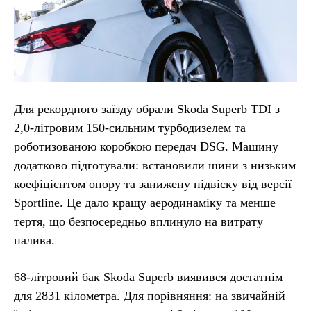
Для рекордного заїзду обрали Skoda Superb TDI з
2,0-літровим 150-сильним турбодизелем та
роботизованою коробкою передач DSG. Машину
додатково підготували: встановили шини з низьким
коефіцієнтом опору та занижену підвіску від версії
Sportline. Це дало кращу аеродинаміку та менше
тертя, що безпосередньо вплинуло на витрату
палива.
68-літровий бак Skoda Superb виявився достатнім
для 2831 кілометра. Для порівняння: на звичайній