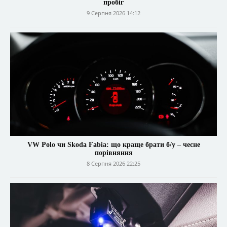
пробіг
9 Серпня 2026 14:12
VW Polo чи Skoda Fabia: що краще брати б/у – чесне
порівняння
8 Серпня 2026 22:25