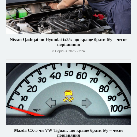
Nissan Qashqai чи Hyundai ix35: що краще брати б/у – чесне
порівняння
8 Серпня 2026 22:24
Mazda CX-5 чи VW Tiguan: що краще брати б/у – чесне
порівняння