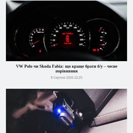
VW Polo чи Skoda Fabia: що краще брати б/у – чесне
порівняння
8 Серпня 2026 22:25