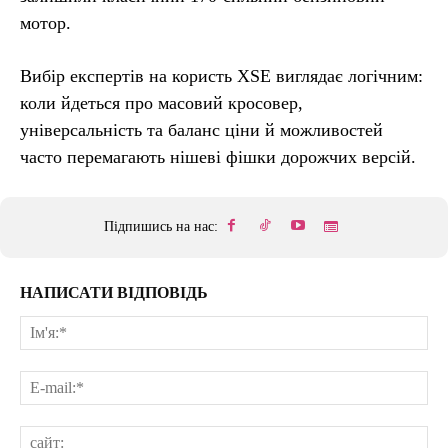
мотор.
Вибір експертів на користь XSE виглядає логічним:
коли йдеться про масовий кросовер,
універсальність та баланс ціни й можливостей
часто перемагають нішеві фішки дорожчих версій.
Підпишись на нас:
НАПИСАТИ ВІДПОВІДЬ
Ім'
E-
mai
сай