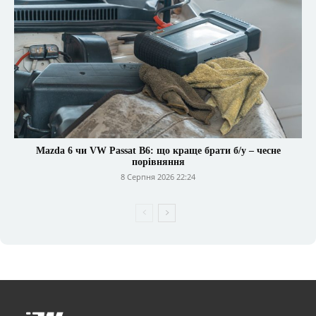
Mazda 6 чи VW Passat B6: що краще брати б/у – чесне
порівняння
8 Серпня 2026 22:24