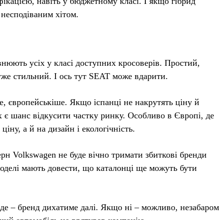
фікацією, навіть у бюджетному класі. І якщо гібрид
 несподіваним хітом.
івнюють усіх у класі доступних кросоверів. Простий,
уже стильний. І ось тут SEAT може вдарити.
е, європейськіше. Якщо іспанці не накрутять ціну й
 є шанс відкусити частку ринку. Особливо в Європі, де
іну, а й на дизайн і екологічність.
церн Volkswagen не буде вічно тримати збиткові бренди
і моделі мають довести, що каталонці ще можуть бути
е – бренд дихатиме далі. Якщо ні – можливо, незабаром