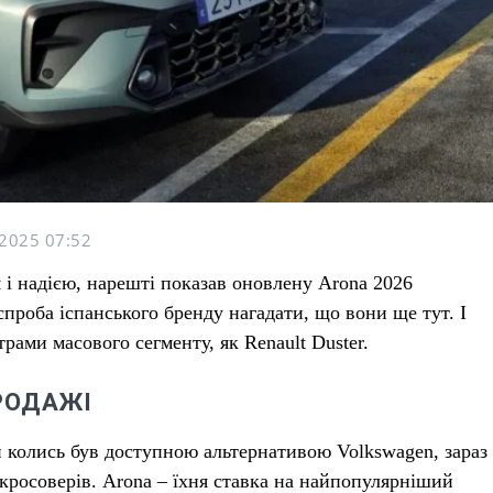
2025 07:52
 і надією, нарешті показав оновлену Arona 2026
спроба іспанського бренду нагадати, що вони ще тут. І
трами масового сегменту, як Renault Duster.
ПРОДАЖІ
 колись був доступною альтернативою Volkswagen, зараз
 кросоверів. Arona – їхня ставка на найпопулярніший