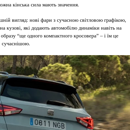
кожна кінська сила мають значення.
ній вигляд: нові фари з сучасною світловою графікою,
 на кузові, які додають автомобілю динаміки навіть на
 образу “ще одного компактного кросовера” – і їм це
, сучаснішою.