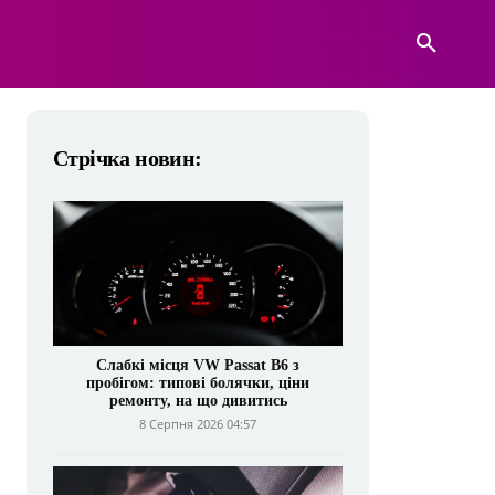
А
ВІЙСЬКОВА ТЕХНІКА
БІЛЬШЕ
Стрічка новин:
Слабкі місця VW Passat B6 з
пробігом: типові болячки, ціни
ремонту, на що дивитись
8 Серпня 2026 04:57