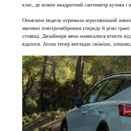
клас, де кожен квадратний сантиметр кузова і 
Оновлена модель отримала агресивніший зовніш
масивні повітрозабірники спереду й різкі грані
стоянці. Дизайнери явно намагалися втекти від
вдалося. Arona тепер виглядає свіжіше, злішою