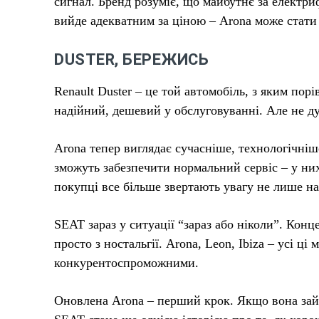
сигнал. Бренд розуміє, що майбутнє за електри
вийде адекватним за ціною – Arona може стати
DUSTER, БЕРЕЖИСЬ
Renault Duster – це той автомобіль, з яким пор
надійний, дешевий у обслуговуванні. Але не д
Arona тепер виглядає сучасніше, технологічніш
зможуть забезпечити нормальний сервіс – у них
покупці все більше звертають увагу не лише на ц
SEAT зараз у ситуації “зараз або ніколи”. Кон
просто з ностальгії. Arona, Leon, Ibiza – усі ц
конкурентоспроможними.
Оновлена Arona – перший крок. Якщо вона зайд