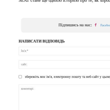
SEAT стане ще однією історією про те, як хор
Підпишись на нас:
Faceb
НАПИСАТИ ВІДПОВІДЬ
збережіть моє ім'я, електронну пошту та веб-сайт у цьом