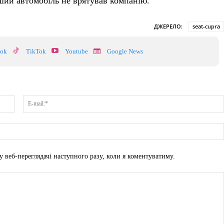
оший автомобіль не врятував компанію.
ДЖЕРЕЛО:
seat-cupra
ook
TikTok
Youtube
Google News
Ім'я:*
у веб-переглядачі наступного разу, коли я коментуватиму.