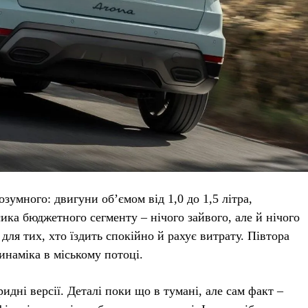
умного: двигуни об’ємом від 1,0 до 1,5 літра,
ика бюджетного сегменту – нічого зайвого, але й нічого
для тих, хто їздить спокійно й рахує витрату. Півтора
динаміка в міському потоці.
идні версії. Деталі поки що в тумані, але сам факт –