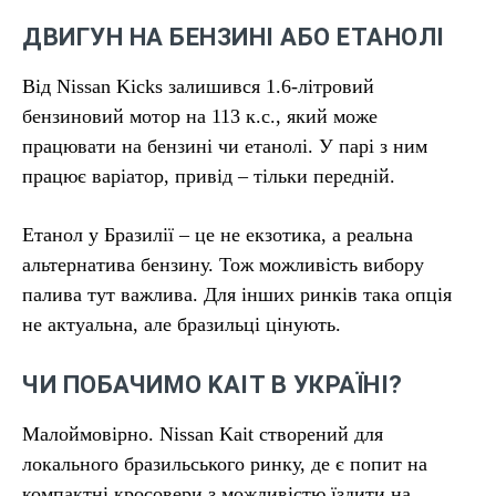
ДВИГУН НА БЕНЗИНІ АБО ЕТАНОЛІ
Від Nissan Kicks залишився 1.6-літровий
бензиновий мотор на 113 к.с., який може
працювати на бензині чи етанолі. У парі з ним
працює варіатор, привід – тільки передній.
Етанол у Бразилії – це не екзотика, а реальна
альтернатива бензину. Тож можливість вибору
палива тут важлива. Для інших ринків така опція
не актуальна, але бразильці цінують.
ЧИ ПОБАЧИМО KAIT В УКРАЇНІ?
Малоймовірно. Nissan Kait створений для
локального бразильського ринку, де є попит на
компактні кросовери з можливістю їздити на