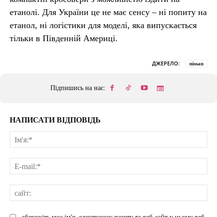
етанолі. Для України це не має сенсу – ні попиту на
етанол, ні логістики для моделі, яка випускається
тільки в Південній Америці.
ДЖЕРЕЛО:
nissan
Підпишись на нас:
НАПИСАТИ ВІДПОВІДЬ
Ім'
E-
mai
сай