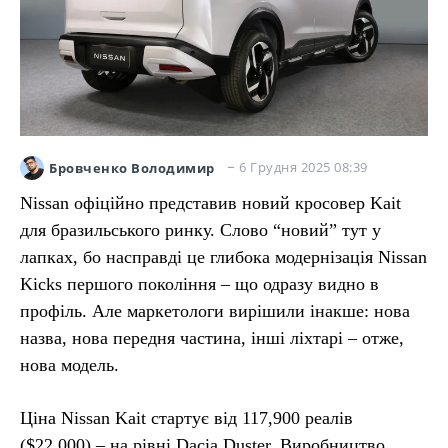
6 Грудня 2025 08:39
Бровченко Володимир
Nissan офіційно представив новий кросовер Kait
для бразильського ринку. Слово “новий” тут у
лапках, бо насправді це глибока модернізація Nissan
Kicks першого покоління – що одразу видно в
профіль. Але маркетологи вирішили інакше: нова
назва, нова передня частина, інші ліхтарі – отже,
нова модель.
Ціна Nissan Kait стартує від 117,900 реалів
($22,000) – на рівні Dacia Duster. Виробництво