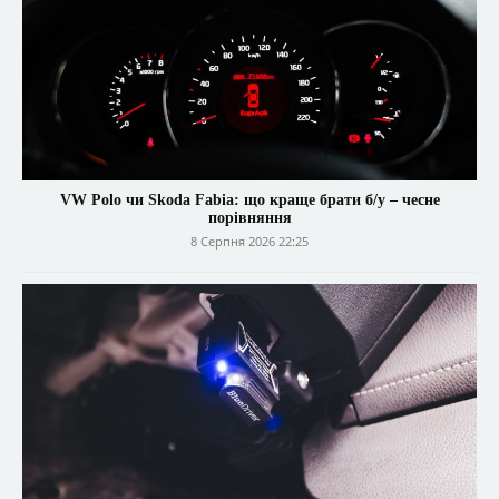
VW Polo чи Skoda Fabia: що краще брати б/у – чесне
порівняння
8 Серпня 2026 22:25