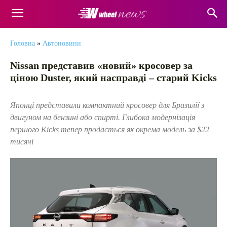
Головна
»
Автоновини
Nissan представив «новий» кросовер за
ціною Duster, який насправді – старий Kicks
Японці представили компактний кросовер для Бразилії з
двигуном на бензині або спирті. Глибока модернізація
першого Kicks тепер продається як окрема модель за $22
тисячі