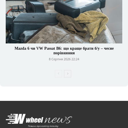
Mazda 6 чи VW Passat B6: що краще брати б/у – чесне
порівняння
8 Серпня 2026 22:24