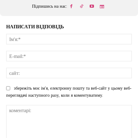
Підпишись на нас:
НАПИСАТИ ВІДПОВІДЬ
Ім'
E-
mai
сай
збережіть моє ім'я, електронну пошту та веб-сайт у цьому веб-
переглядачі наступного разу, коли я коментуватиму.