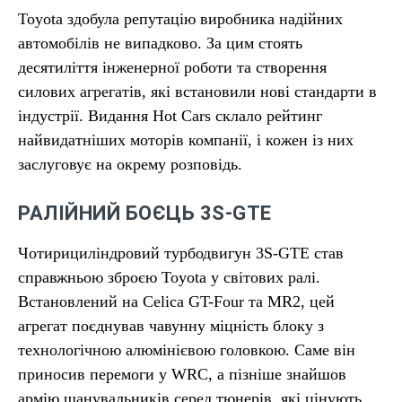
Toyota здобула репутацію виробника надійних
автомобілів не випадково. За цим стоять
десятиліття інженерної роботи та створення
силових агрегатів, які встановили нові стандарти в
індустрії. Видання Hot Cars склало рейтинг
найвидатніших моторів компанії, і кожен із них
заслуговує на окрему розповідь.
РАЛІЙНИЙ БОЄЦЬ 3S-GTE
Чотирициліндровий турбодвигун 3S-GTE став
справжньою зброєю Toyota у світових ралі.
Встановлений на Celica GT-Four та MR2, цей
агрегат поєднував чавунну міцність блоку з
технологічною алюмінієвою головкою. Саме він
приносив перемоги у WRC, а пізніше знайшов
армію шанувальників серед тюнерів, які цінують