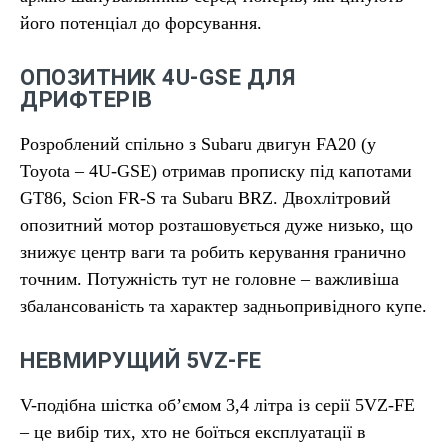
його потенціал до форсування.
ОПОЗИТНИК 4U-GSE ДЛЯ
ДРИФТЕРІВ
Розроблений спільно з Subaru двигун FA20 (у
Toyota – 4U-GSE) отримав прописку під капотами
GT86, Scion FR-S та Subaru BRZ. Двохлітровий
опозитний мотор розташовується дуже низько, що
знижує центр ваги та робить керування гранично
точним. Потужність тут не головне – важливіша
збалансованість та характер задньопривідного купе.
НЕВМИРУЩИЙ 5VZ-FE
V-подібна шістка об’ємом 3,4 літра із серії 5VZ-FE
– це вибір тих, хто не боїться експлуатації в