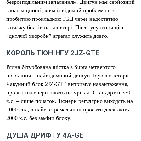
безрозподільним запаленням. Двигун має серйозний
запас міцності, хоча й відомий проблемою з
пробитою прокладкою ГБЦ через недостатню
затяжку болтів на конвеєрі. Після усунення цієї
“дитячої хвороби” агрегат служить довго.
КОРОЛЬ ТЮНІНГУ 2JZ-GTE
Рядна бітурбована шістка з Supra четвертого
покоління – найвідоміший двигун Toyota в історії.
Чавунний блок 2JZ-GTE витримує навантаження,
про які інженери навіть не мріяли. Стандартні 330
к.с. – лише початок. Тюнери регулярно виходять на
1000 сил, а найекстремальніші проєкти досягають
2000 к.с. без заміни блоку.
ДУША ДРИФТУ 4A-GE