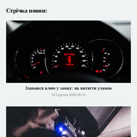
Стрічка новин:
Зламався ключ у замку: як витягти уламок
10 Серпня 2026 05:15