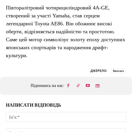
Півторалітровий чотирициліндровий 4A-GE,
створений за участі Yamaha, став серцем
легендарної Toyota AE86. Він обожнює високі
оберти, відрізняється надійністю та простотою.
Саме цей мотор символізує золоту епоху доступних
японських спорткарів та народження дрифт-
культури.
ДЖЕРЕЛО:
hotcars
Підпишись на нас:
НАПИСАТИ ВІДПОВІДЬ
Ім'
E-