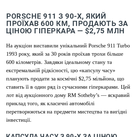
PORSCHE 911 З 90-Х, ЯКИЙ
ПРОЇХАВ 600 КМ, ПРОДАЮТЬ ЗА
ЦІНОЮ ГІПЕРКАРА — $2,75 МЛН
На аукціон виставили унікальний Porsche 911 Turbo
1993 року, який за 30 років проїхав трохи більше
600 кілометрів. Завдяки ідеальному стану та
екстремальній рідкісності, цю «капсулу часу»
планують продати за космічні $2,75 мільйона, що
ставить її в один ряд із сучасними гіперкарами. Цей
лот від аукціонного дому RM Sotheby’s — яскравий
приклад того, як класичні автомобілі
перетворюються на предмети мистецтва та вигідні
інвестиції.
КАПСУЛА ЧАСУ З 90-Х ЗА ЦІНОЮ