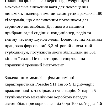
Головною філософією версії Lightweight було
максимальне зниження ваги для покращення
динаміки. Інженери змогли «скинути» вражаючі 180
кілограмів, що є величезним показником для
серійного автомобіля. Для цього з машини
прибрали задні сидіння, кондиціонер, радіо та
значну частину шумоізоляції. Водночас під капотом
працював форсований 3,3-літровий опозитний
турбодвигун, потужність якого збільшили до 381
кінської сили. Це перетворило спорткар на
справжній трековий інструмент.
Завдяки цим модифікаціям динамічні
характеристики Porsche 911 Turbo S Lightweight
вражали навіть за мірками суперкарів. У парі з 5-
ступінчастою механічною коробкою передач
автомобіль прискорювався від 0 до 100 км/год за 4,6