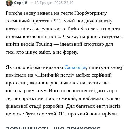
18 Грудня 2025 23:10
Сергій
Porsche знову вивела на тести Нюрбургрингу
таємничий прототип 911, який поєднує шалену
потужність флагманського Turbo S з елегантною та
стриманою зовнішністю. Схоже, на ринок готується
вийти версія Touring — ідеальний спорткар для
тих, хто цінує зміст, а не форму.
Як стало відомо виданню
Carscoops
, шпигуни знову
помітили на «Північній петлі» майже серійний
прототип, який вперше з’явився на тестах ще
півтора року тому. Його повернення свідчить про
те, що проєкт не просто живий, а наближається до
фінальної стадії розробки. Для багатьох ентузіастів
це може бути саме той 911, про який вони мріяли.