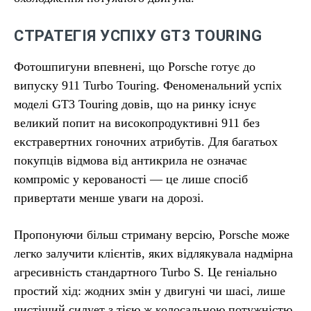
СТРАТЕГІЯ УСПІХУ GT3 TOURING
Фотошпигуни впевнені, що Porsche готує до
випуску 911 Turbo Touring. Феноменальний успіх
моделі GT3 Touring довів, що на ринку існує
великий попит на високопродуктивні 911 без
екстравертних гоночних атрибутів. Для багатьох
покупців відмова від антикрила не означає
компроміс у керованості — це лише спосіб
привертати менше уваги на дорозі.
Пропонуючи більш стриману версію, Porsche може
легко залучити клієнтів, яких відлякувала надмірна
агресивність стандартного Turbo S. Це геніально
простий хід: жодних змін у двигуні чи шасі, лише
чистіший силует з тією ж колосальною потужністю