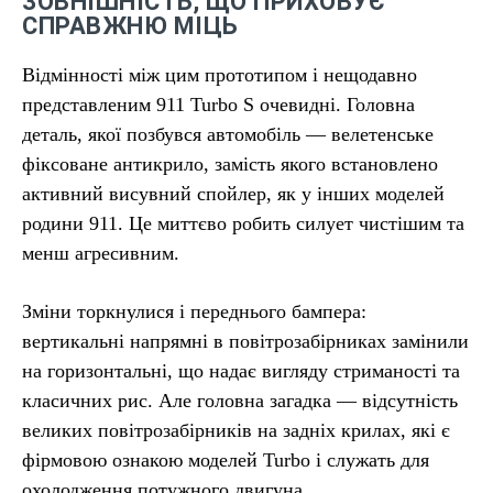
ЗОВНІШНІСТЬ, ЩО ПРИХОВУЄ
СПРАВЖНЮ МІЦЬ
Відмінності між цим прототипом і нещодавно
представленим 911 Turbo S очевидні. Головна
деталь, якої позбувся автомобіль — велетенське
фіксоване антикрило, замість якого встановлено
активний висувний спойлер, як у інших моделей
родини 911. Це миттєво робить силует чистішим та
менш агресивним.
Зміни торкнулися і переднього бампера:
вертикальні напрямні в повітрозабірниках замінили
на горизонтальні, що надає вигляду стриманості та
класичних рис. Але головна загадка — відсутність
великих повітрозабірників на задніх крилах, які є
фірмовою ознакою моделей Turbo і служать для
охолодження потужного двигуна.