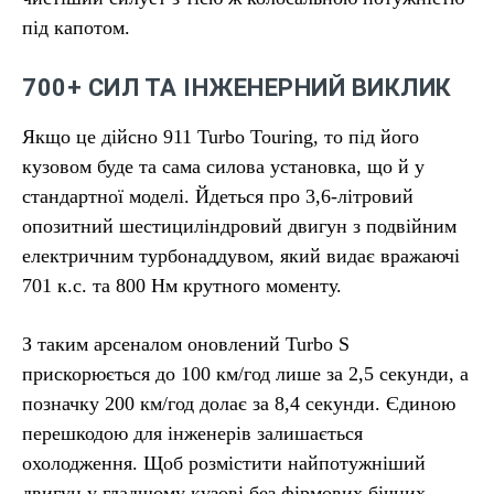
під капотом.
700+ СИЛ ТА ІНЖЕНЕРНИЙ ВИКЛИК
Якщо це дійсно 911 Turbo Touring, то під його
кузовом буде та сама силова установка, що й у
стандартної моделі. Йдеться про 3,6-літровий
опозитний шестициліндровий двигун з подвійним
електричним турбонаддувом, який видає вражаючі
701 к.с. та 800 Нм крутного моменту.
З таким арсеналом оновлений Turbo S
прискорюється до 100 км/год лише за 2,5 секунди, а
позначку 200 км/год долає за 8,4 секунди. Єдиною
перешкодою для інженерів залишається
охолодження. Щоб розмістити найпотужніший
двигун у гладшому кузові без фірмових бічних