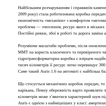
Найбільшим розчаруванням і справжнім каменем
2009 року) стала роботизована коробка переда
економічність «механіки» з комфортом «автома
проблема — зчеплення, ресурс якого в міських 
Постійні ривки, збої в роботі та дорога заміна
Розуміючи масштаби проблеми, після оновлення
MMT на користь класичного та перевіреного час
гідротрансформаторна коробка є взірцем надійн
тисяч кілометрів її ресурс легко перевищує 300
Саме такий Auris 1.6 на автоматі є найбільш 
Що стосується механічних коробок передач, то
нарікань. Певну обережність варто проявляти л
кілометрів може з’явитися характерний шум п
Auris є однією з найміцніших у класі: амортиз