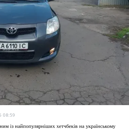
6 08:59
дним із найпопулярніших хетчбеків на українському