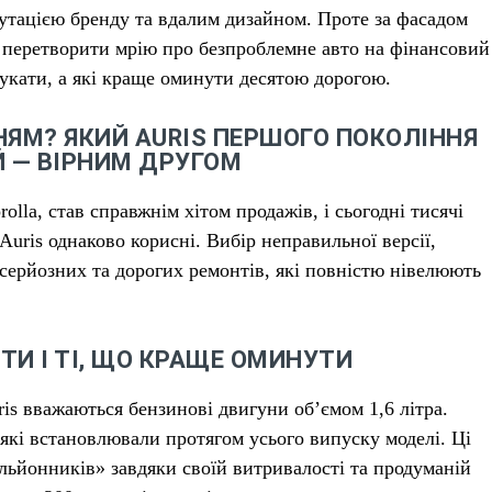
тацією бренду та вдалим дизайном. Проте за фасадом
ні перетворити мрію про безпроблемне авто на фінансовий
шукати, а які краще оминути десятою дорогою.
НЯМ? ЯКИЙ AURIS ПЕРШОГО ПОКОЛІННЯ
Й — ВІРНИМ ДРУГОМ
olla, став справжнім хітом продажів, і сьогодні тисячі
Auris однаково корисні. Вибір неправильної версії,
серйозних та дорогих ремонтів, які повністю нівелюють
НТИ І ТІ, ЩО КРАЩЕ ОМИНУТИ
is вважаються бензинові двигуни об’ємом 1,6 літра.
які встановлювали протягом усього випуску моделі. Ці
льйонників» завдяки своїй витривалості та продуманій