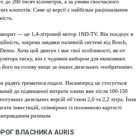
 до 200 тисяч кілометрів, а за умови своєчасного
их клопотів. Саме ці версії є найбільш раціональним
ність.
фаворит — це 1,4-літровий мотор 1ND-TV. Він поєднує в
ійність, зокрема завдяки паливній системі від Bosch,
Denso. Хоча цей двигун і має свої особливості, як-от
улятора тиску, він є чудовим вибором для економних
ть його на голову вище за інших дизельних «побратимів».
іки радять триматися подалі. Насамперед це стосується
льний до підвищеної витрати оливи вже після 100-150
потужних дизельних версій об’ємом 2,0 та 2,2 літра. Їхня
гати інвестицій, співмірних із половиною вартості
евиправданим ризиком.
ОРОГ ВЛАСНИКА AURIS