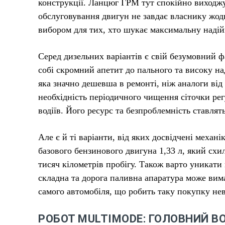
конструкції. Ланцюг ГРМ тут спокійно виходжує
обслуговування двигун не завдає власнику жодн
вибором для тих, хто шукає максимальну надій
Серед дизельних варіантів є свій безумовний 
собі скромний апетит до пального та високу над
яка значно дешевша в ремонті, ніж аналоги від 
необхідність періодичного чищення сіточки рег
водіїв. Його ресурс та безпроблемність ставля
Але є й ті варіанти, від яких досвідчені механ
базового бензинового двигуна 1,33 л, який схи
тисяч кілометрів пробігу. Також варто уникати 
складна та дорога паливна апаратура може вима
самого автомобіля, що робить таку покупку н
РОБОТ MULTIMODE: ГОЛОВНИЙ В