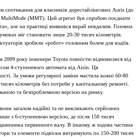
 спотикання для власників дорестайлінгових Auris (до
ч MultiMode (MMT). Цей агрегат був спробою поєднати
та», але на практиці виявився вкрай невдалим. Головна
умовах міг становити лише 20-30 тисяч кілометрів.
 актуаторів зробили «робот» головним болем для водіїв.
 2009 року інженери Toyota повністю відмовилися від
ом 4-ступеневого автомата від Aisin. Ця
ості. За умови регулярної заміни мастила кожні 60-80
 тисяч кілометрів без потреби у капітальному ремонті.
бажаною та безпроблемною версією на ринку.
 вони загалом надійні та не викликають серйозних
ише з 6-ступеневою версією, де після 150 тисяч
ідшипника первинного валу. В іншому ж ходова частина
атори та елементи підвіски витримують по 150-200 тисяч