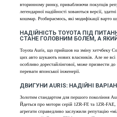
вторинному ринку, приваблюючи покупців репу
легендарної надійності ховаються версії, здат
кошмар. Розбираємось, які модифікації варто 
НАДІЙНІСТЬ TOYOTA ПІД ПИТАН
СТАНЕ ГОЛОВНИМ БОЛЕМ, А ЯКИ
Toyota Auris, що прийшов на зміну хетчбеку Cor
цих авто шукають нових власників. Але не всі 
особливо дорестайлінгової, може призвести до 
переваги японської інженерії.
ДВИГУНИ AURIS: НАДІЙНІ ВАРІА
Золотим стандартом для першого покоління Aur
Йдеться про мотори серій 1ZR-FE та 1ZR-FAE, 
агрегати справедливо заслужили репутацію «мі