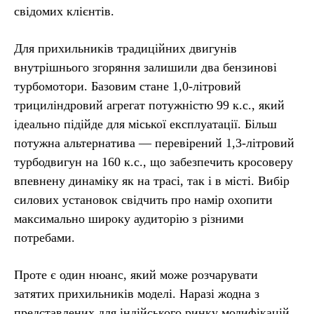
свідомих клієнтів.
Для прихильників традиційних двигунів
внутрішнього згоряння залишили два бензинові
турбомотори. Базовим стане 1,0-літровий
трициліндровий агрегат потужністю 99 к.с., який
ідеально підійде для міської експлуатації. Більш
потужна альтернатива — перевірений 1,3-літровий
турбодвигун на 160 к.с., що забезпечить кросоверу
впевнену динаміку як на трасі, так і в місті. Вибір
силових установок свідчить про намір охопити
максимально широку аудиторію з різними
потребами.
Проте є один нюанс, який може розчарувати
затятих прихильників моделі. Наразі жодна з
представлених для індійського ринку модифікацій