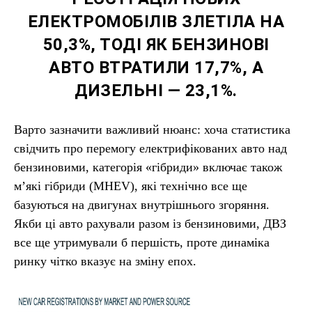
ЕЛЕКТРОМОБІЛІВ ЗЛЕТІЛА НА
50,3%, ТОДІ ЯК БЕНЗИНОВІ
АВТО ВТРАТИЛИ 17,7%, А
ДИЗЕЛЬНІ — 23,1%.
Варто зазначити важливий нюанс: хоча статистика
свідчить про перемогу електрифікованих авто над
бензиновими, категорія «гібриди» включає також
м’які гібриди (MHEV), які технічно все ще
базуються на двигунах внутрішнього згоряння.
Якби ці авто рахували разом із бензиновими, ДВЗ
все ще утримували б першість, проте динаміка
ринку чітко вказує на зміну епох.