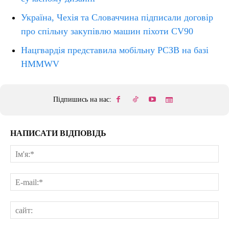
Україна, Чехія та Словаччина підписали договір
про спільну закупівлю машин піхоти CV90
Нацгвардія представила мобільну РСЗВ на базі
HMMWV
Підпишись на нас:
НАПИСАТИ ВІДПОВІДЬ
Ім'
E-
mai
сай