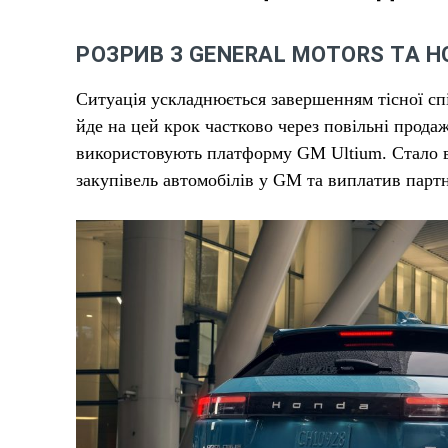
РОЗРИВ З GENERAL MOTORS ТА НО
Ситуація ускладнюється завершенням тісної спі
йде на цей крок частково через повільні прода
використовують платформу GM Ultium. Стало в
закупівель автомобілів у GM та виплатив парт