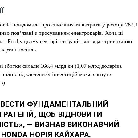
Ї
Honda повідомила про списання та витрати у розмірі 267,1
дньо пов’язані з просуванням електрокарів. Хоча ці
ат Ford у цьому секторі, ситуація виглядає тривожною.
вартал поспіль.
і збитки склали 166,4 млрд єн (1,07 млрд доларів).
вплив від «зелених» інвестицій може сягнути
в).
ОВЕСТИ ФУНДАМЕНТАЛЬНИЙ
ТРАТЕГІЙ, ЩОБ ВІДНОВИТИ
СТЬ», — ВИЗНАВ ВИКОНАВЧИЙ
 HONDA НОРІЯ КАЙХАРА.