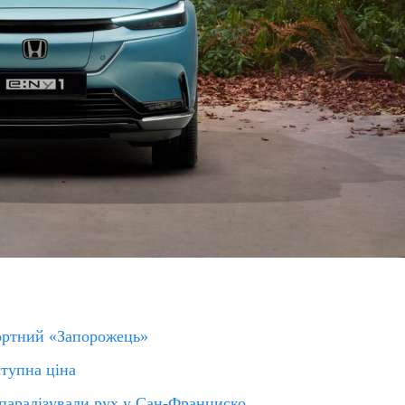
портний «Запорожець»
ступна ціна
 паралізували рух у Сан-Франциско