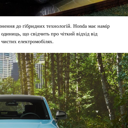
рнення до гібридних технологій. Honda має намір
 одиниць, що свідчить про чіткий відхід від
 чистих електромобілях.