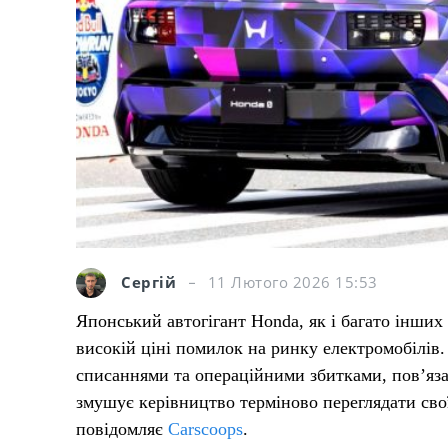
Сергій
11 Лютого 2026 15:53
Японський автогігант Honda, як і багато інших
високій ціні помилок на ринку електромобілів.
списаннями та операційними збитками, пов’яз
змушує керівництво терміново переглядати сво
повідомляє
Carscoops
.