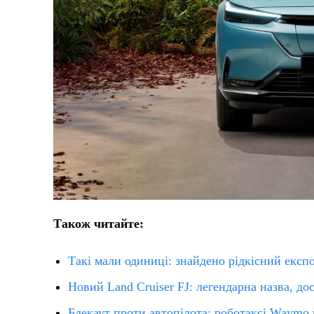
Також читайте:
Такі мали одиниці: знайдено рідкісний екс
Новий Land Cruiser FJ: легендарна назва, до
Блекаут проти автопілота: роботаксі Waymo