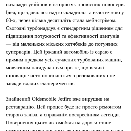
назавжди увійшов в історію як провісник нової ери.
Ідея, що здавалася надто складною та екзотичною у
60-х, через кілька десятиліть стала мейнстрімом.
Сьогодні турбонаддув є стандартним рішенням для
підвищення потужності та ефективності двигунів
— від маленьких міських хетчбеків до потужних
суперкарів. Цей іржавий автомобіль із сараю є
прямим предком усіх сучасних турбованих машин,
мовчазним нагадуванням про те, що великі
інновації часто починаються з ризикованих і не
завжди вдалих експериментів.
Знайдений Oldsmobile Jetfire вже вирушив на
реставрацію. Цей процес буде не просто ремонтом
старого заліза, а справжнім воскресінням легенди.
Повернення цього автомобіля на дороги стане
потужним символом того, як сміливі інженерні ідеї,