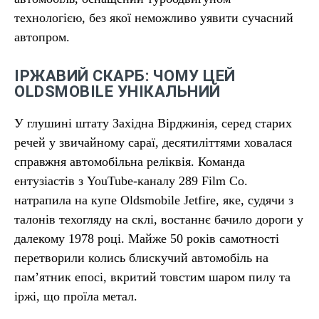
технологією, без якої неможливо уявити сучасний
автопром.
ІРЖАВИЙ СКАРБ: ЧОМУ ЦЕЙ
OLDSMOBILE УНІКАЛЬНИЙ
У глушині штату Західна Вірджинія, серед старих
речей у звичайному сараї, десятиліттями ховалася
справжня автомобільна реліквія. Команда
ентузіастів з YouTube-каналу 289 Film Co.
натрапила на купе Oldsmobile Jetfire, яке, судячи з
талонів техогляду на склі, востаннє бачило дороги у
далекому 1978 році. Майже 50 років самотності
перетворили колись блискучий автомобіль на
пам’ятник епосі, вкритий товстим шаром пилу та
іржі, що проїла метал.