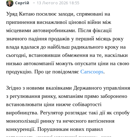
13 Лютого 2026 18:55
Сергій
Уряд Китаю посилює заходи, спрямовані на
припинення виснажливої цінової війни між
місцевими автовиробниками. Після фіксації
значного падіння продажів у перший місяць року
влада вдалася до найбільш радикального кроку на
сьогодні, встановивши обмеження на те, наскільки
низько автокомпанії можуть опускати ціни на свою
продукцію. Про це повідомляє
Carscoops
.
Згідно з новими вказівками Державного управління
з регулювання ринку, компаніям прямо заборонено
встановлювати ціни нижче собівартості
виробництва. Регулятор розглядає такі дії як спробу
монополізації ринку та нечесного витіснення
конкуренції. Порушникам нових правил