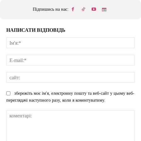
Підпишись на нас:
НАПИСАТИ ВІДПОВІДЬ
Ім'
E-
mai
сай
збережіть моє ім'я, електронну пошту та веб-сайт у цьому веб-
переглядачі наступного разу, коли я коментуватиму.