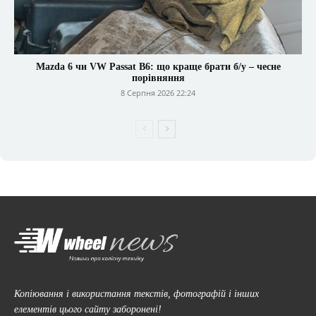
Mazda 6 чи VW Passat B6: що краще брати б/у – чесне
порівняння
8 Серпня 2026 22:24
Копіювання і використання текстів, фотографій і інших
елементів цього сайту заборонені!