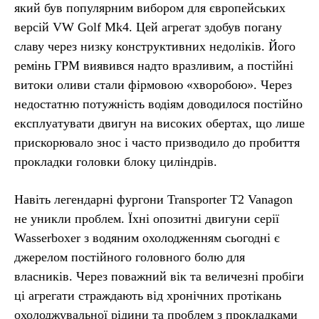
який був популярним вибором для європейських
версій VW Golf Mk4. Цей агрегат здобув погану
славу через низку конструктивних недоліків. Його
ремінь ГРМ виявився надто вразливим, а постійні
витоки оливи стали фірмовою «хворобою». Через
недостатню потужність водіям доводилося постійно
експлуатувати двигун на високих обертах, що лише
прискорювало знос і часто призводило до пробиття
прокладки головки блоку циліндрів.
Навіть легендарні фургони Transporter T2 Vanagon
не уникли проблем. Їхні опозитні двигуни серії
Wasserboxer з водяним охолодженням сьогодні є
джерелом постійного головного болю для
власників. Через поважний вік та величезні пробіги
ці агрегати страждають від хронічних протікань
охолоджувальної рідини та проблем з прокладками