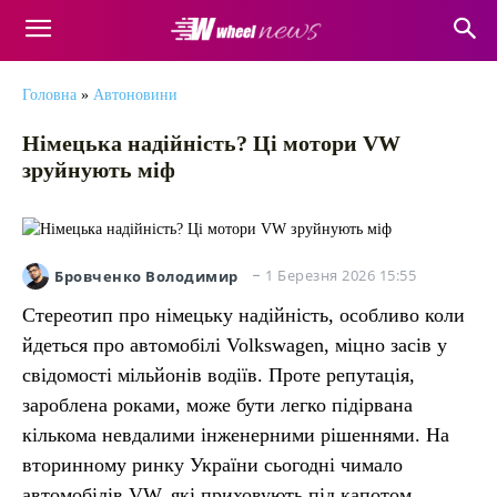
Головна
»
Автоновини
Німецька надійність? Ці мотори VW
зруйнують міф
1 Березня 2026 15:55
Бровченко Володимир
Стереотип про німецьку надійність, особливо коли
йдеться про автомобілі Volkswagen, міцно засів у
свідомості мільйонів водіїв. Проте репутація,
зароблена роками, може бути легко підірвана
кількома невдалими інженерними рішеннями. На
вторинному ринку України сьогодні чимало
автомобілів VW, які приховують під капотом