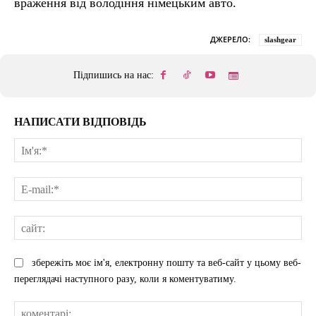
враження від володіння німецьким авто.
ДЖЕРЕЛО:
slashgear
Підпишись на нас:
НАПИСАТИ ВІДПОВІДЬ
Ім'
E-
mai
сай
збережіть моє ім'я, електронну пошту та веб-сайт у цьому веб-
переглядачі наступного разу, коли я коментуватиму.