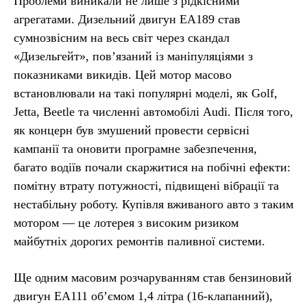
Проблеми виникали не лише з рідкісними
агрегатами. Дизельний двигун EA189 став
сумнозвісним на весь світ через скандал
«Дизельгейт», пов’язаний із маніпуляціями з
показниками викидів. Цей мотор масово
встановлювали на такі популярні моделі, як Golf,
Jetta, Beetle та численні автомобілі Audi. Після того,
як концерн був змушений провести сервісні
кампанії та оновити програмне забезпечення,
багато водіїв почали скаржитися на побічні ефекти:
помітну втрату потужності, підвищені вібрації та
нестабільну роботу. Купівля вживаного авто з таким
мотором — це лотерея з високим ризиком
майбутніх дорогих ремонтів паливної системи.
Ще одним масовим розчаруванням став бензиновий
двигун EA111 об’ємом 1,4 літра (16-клапанний),