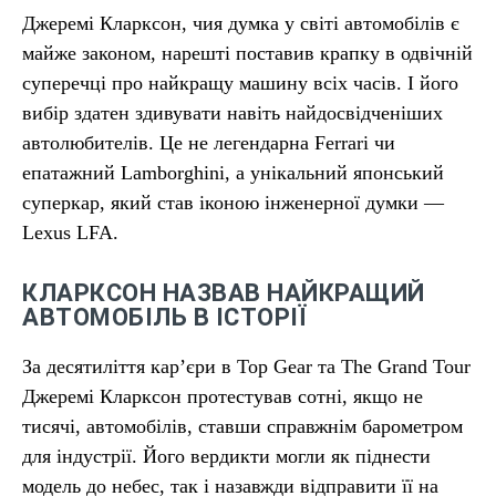
Джеремі Кларксон, чия думка у світі автомобілів є
майже законом, нарешті поставив крапку в одвічній
суперечці про найкращу машину всіх часів. І його
вибір здатен здивувати навіть найдосвідченіших
автолюбителів. Це не легендарна Ferrari чи
епатажний Lamborghini, а унікальний японський
суперкар, який став іконою інженерної думки —
Lexus LFA.
КЛАРКСОН НАЗВАВ НАЙКРАЩИЙ
АВТОМОБІЛЬ В ІСТОРІЇ
За десятиліття кар’єри в Top Gear та The Grand Tour
Джеремі Кларксон протестував сотні, якщо не
тисячі, автомобілів, ставши справжнім барометром
для індустрії. Його вердикти могли як піднести
модель до небес, так і назавжди відправити її на