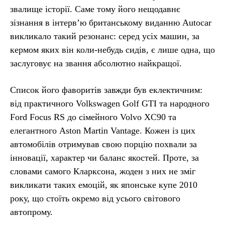
звалище історії. Саме тому його нещодавнє
зізнання в інтерв’ю британському виданню Autocar
викликало такий резонанс: серед усіх машин, за
кермом яких він коли-небудь сидів, є лише одна, що
заслуговує на звання абсолютно найкращої.
Список його фаворитів завжди був еклектичним:
від практичного Volkswagen Golf GTI та народного
Ford Focus RS до сімейного Volvo XC90 та
елегантного Aston Martin Vantage. Кожен із цих
автомобілів отримував свою порцію похвали за
інновації, характер чи баланс якостей. Проте, за
словами самого Кларксона, жоден з них не зміг
викликати таких емоцій, як японське купе 2010
року, що стоїть окремо від усього світового
автопрому.