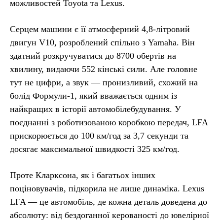
можливостей Toyota та Lexus.
Серцем машини є її атмосферний 4,8-літровий
двигун V10, розроблений спільно з Yamaha. Він
здатний розкручуватися до 8700 обертів на
хвилину, видаючи 552 кінські сили. Але головне
тут не цифри, а звук — пронизливий, схожий на
болід Формули-1, який вважається одним із
найкращих в історії автомобілебудування. У
поєднанні з роботизованою коробкою передач, LFA
прискорюється до 100 км/год за 3,7 секунди та
досягає максимальної швидкості 325 км/год.
Проте Кларксона, як і багатьох інших
поціновувачів, підкорила не лише динаміка. Lexus
LFA — це автомобіль, де кожна деталь доведена до
абсолюту: від бездоганної керованості до ювелірної