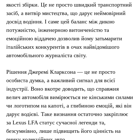
якості збірки. Це не просто швидкий транспортний
засіб, а витвір мистецтва, що дарує неймовірний
досвід водіння. І саме цей баланс між дикою
потужністю, інженерною витонченістю та
емоційною віддачею дозволив йому затьмарити
італійських конкурентів в очах найвідомішого
автомобільного журналіста світу.
Рішення Джеремі Кларксона — це не просто
особиста думка, а важливий сигнал для всієї
індустрії. Воно вкотре доводить, що справжня
велич автомобіля вимірюється не кінськими силами
чи логотипом на капоті, а глибиною емоцій, які він
дарує водієві. Таке визнання остаточно закріплює
за Lexus LFA статус сучасної легенди та,
безсумнівно, лише підвищить його цінність на
ринку колекційних авто.