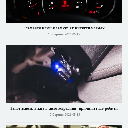
Зламався ключ у замку: як витягти уламок
10 Серпня 2026 05:15
Запотівають вікна в авто зсередини: причини і що робити
10 Серпня 2026 05:15