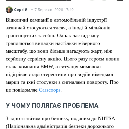
7 Березня 2026 17:49
Сергій
Відкличні кампанії в автомобільній індустрії
зазвичай стосуються тисяч, а іноді й мільйонів
транспортних засобів. Однак час від часу
трапляються випадки настільки мізерного
масштабу, що вони більше нагадують жарт, ніж
серйозну сервісну акцію. Цього разу героєм новин
стала компанія BMW, а ситуація мимоволі
підігріває старі стереотипи про водіїв німецької
марки та їхні стосунки з сигналами повороту. Про
це повідомляє
Carscoops
.
У ЧОМУ ПОЛЯГАЄ ПРОБЛЕМА
Згідно зі звітом про безпеку, поданим до NHTSA
(Національна адміністрація безпеки дорожнього