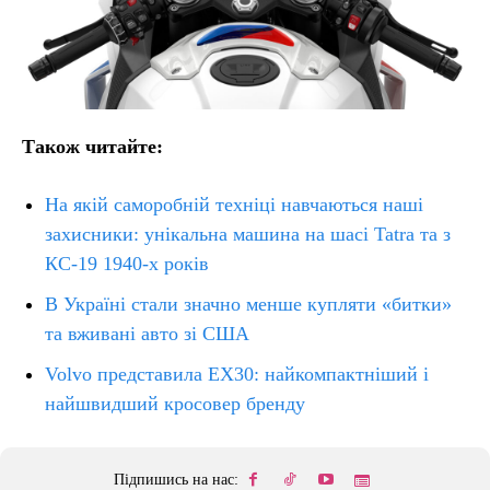
Також читайте:
На якій саморобній техніці навчаються наші
захисники: унікальна машина на шасі Tatra та з
КС-19 1940-х років
В Україні стали значно менше купляти «битки»
та вживані авто зі США
Volvo представила EX30: найкомпактніший і
найшвидший кросовер бренду
Підпишись на нас: