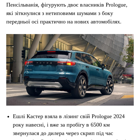
Пенсільванія, фігурують двоє власників Prologue,
які зіткнулися з нетиповими шумами з боку
передньої осі практично на нових автомобілях.
Ешлі Кастер взяла в лізинг свій Prologue 2024
року навесні, і вже за пробігу в 6500 км
звернулася до дилера через скрип під час