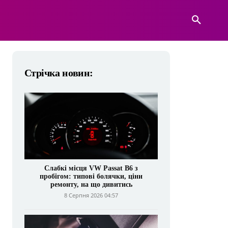
А
ВІЙСЬКОВА ТЕХНІКА
БІЛЬШЕ
Стрічка новин:
Слабкі місця VW Passat B6 з
пробігом: типові болячки, ціни
ремонту, на що дивитись
8 Серпня 2026 04:57