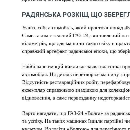
РАДЯНСЬКА РОЗКІШ, ЩО ЗБЕРЕГ
Уявіть собі автомобіль, який простояв понад 45
Саме таким є зелений ГАЗ-24, виставлений на 
кілометрів, що для машини такого віку є практ
справжній артефакт радянської епохи, що збері
Найбільше емоцій викликає заява власника про 
автомобіля. Ця деталь перетворює машину з пр
Відсутність реставраційних робіт, перефарбов
екземпляр справжньою знахідкою для колекціон
відновлення, а саме первозданну недоторканіст
Варто нагадати, що ГАЗ-24 «Волга» за радянськ
та успіху. На таких машинах їздили партійні ч
культури. Володіти «Волгою» для пересічного