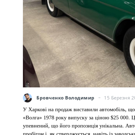
Бровченко Володимир
15 Березня 2
У Харкові на продаж виставили автомобіль, що
«Волга» 1978 року випуску за ціною $25 000. Ц
упевнений, що його пропозиція унікальна. Авто
пробігом і, як стверджується, навіть із заводсь