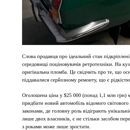
Слова продавця про ідеальний стан підкріплен
середовищі поціновувачів ретротехніки. На кузо
оригінальна пломба. Це свідчить про те, що осн
піддавалися серйозному ремонту, що є рідкістю 
Оголошена ціна у $25 000 (понад 1,1 млн грн)
придбати новий автомобіль відомого світового
законами, де головну роль відіграють унікальні
лише двох власників, є не стільки засобом пер
з роками може лише зростати.