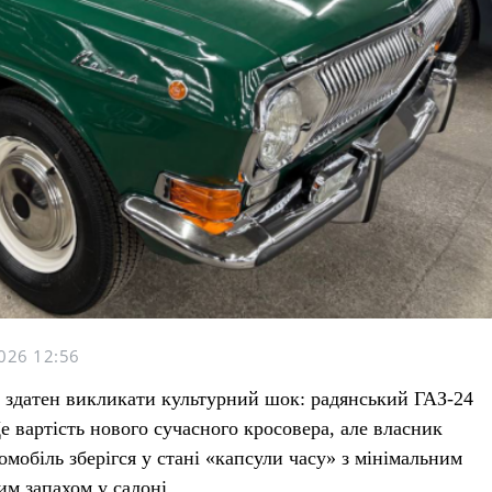
026 12:56
 здатен викликати культурний шок: радянський ГАЗ-24
е вартість нового сучасного кросовера, але власник
мобіль зберігся у стані «капсули часу» з мінімальним
ким запахом у салоні.