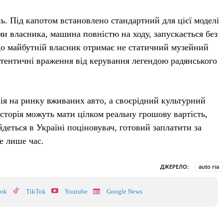
ь. Під капотом встановлено стандартний для цієї моделі
ми власника, машина повністю на ходу, запускається без
 що майбутній власник отримає не статичний музейний
втентичні враження від керування легендою радянського
я на ринку вживаних авто, а своєрідний культурний
історія можуть мати цілком реальну грошову вартість,
йдеться в Україні поціновувач, готовий заплатити за
е лише час.
ДЖЕРЕЛО:
auto ria
ook
TikTok
Youtube
Google News