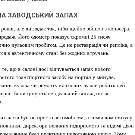
ЛА ЗАВОДСЬКИЙ ЗАПАХ
 років, але виглядає так, ніби щойно зійшов з конвеєра.
продаж. Його одометр показує скромні 25 тисяч
ично нульовим пробігом. Це не реставрація чи репліка, а
гся в автентичному стані без жодних втручань.
те, що в салоні досі відчувається запах нового
остого транспортного засобу на портал у минуле.
ування кузова чи ремонту ключових вузлів робить цей
ерів. Вони цінують не ідеальний вигляд після
ь.
их часів був не просто автомобілем, а символом статусу
иновники, директори великих підприємств та відомі діячі
 громадянина було практично недосяжною мрією. Тому