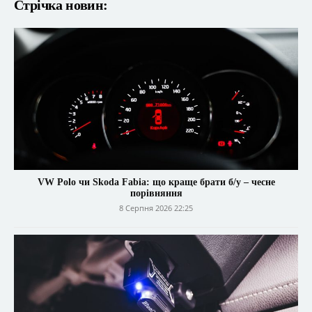
Стрічка новин:
VW Polo чи Skoda Fabia: що краще брати б/у – чесне
порівняння
8 Серпня 2026 22:25