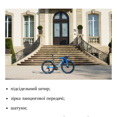
підсідельний штир;
зірка ланцюгової передачі;
шатуни;