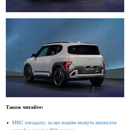
Також читайте:
МВС нагадало, за що водіям можуть виписати