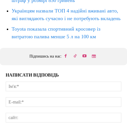
штраф у розмірі 850 гривень
Українцям назвали ТОП 4 надійні вживані авто,
які виглядають сучасно і не потребують вкладень
Toyota показала спортивний кросовер із
витратою палива менше 5 л на 100 км
Підпишись на нас:
НАПИСАТИ ВІДПОВІДЬ
Ім'
E-
mai
сай