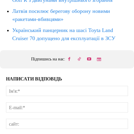
Golf R з двигунами внутрішнього згорання
Латвія посилює берегову оборону новими
«ракетами-вбивцями»
Український панцерник на шасі Toyta Land
Cruiser 70 допущено для експлуатації в ЗСУ
Підпишись на нас:
НАПИСАТИ ВІДПОВІДЬ
Ім'
E-
mai
сай