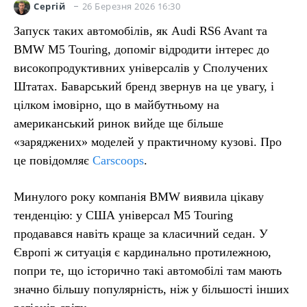
26 Березня 2026 16:30
Сергій
Запуск таких автомобілів, як Audi RS6 Avant та
BMW M5 Touring, допоміг відродити інтерес до
високопродуктивних універсалів у Сполучених
Штатах. Баварський бренд звернув на це увагу, і
цілком імовірно, що в майбутньому на
американський ринок вийде ще більше
«заряджених» моделей у практичному кузові. Про
це повідомляє
Carscoops
.
Минулого року компанія BMW виявила цікаву
тенденцію: у США універсал M5 Touring
продавався навіть краще за класичний седан. У
Європі ж ситуація є кардинально протилежною,
попри те, що історично такі автомобілі там мають
значно більшу популярність, ніж у більшості інших