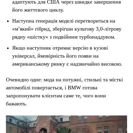
адаптують для США через швидке завершення
його життєвого циклу.
Наступна генерація моделі перетвориться на
«м’який» гібрид, зберігши культову 3,0-літрову
рядну «шістку» з подвійним турбонаддувом.
Якщо наступник отримає версію в кузові
універсал, ймовірність його появи на
американському ринку є надзвичайно високою.
Очевидно одне: мода на потужні, стильні та місткі
автомобілі повертається, і BMW готова
запропонувати клієнтам саме те, чого вони
бажають.