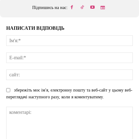
Підпишись на нас:
НАПИСАТИ ВІДПОВІДЬ
Ім'
E-
mai
сай
збережіть моє ім'я, електронну пошту та веб-сайт у цьому веб-
переглядачі наступного разу, коли я коментуватиму.