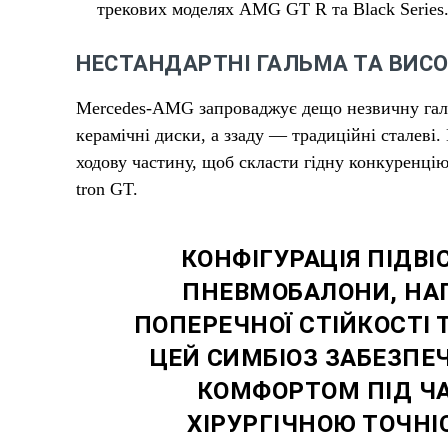
трекових моделях AMG GT R та Black Series
НЕСТАНДАРТНІ ГАЛЬМА ТА ВИСО
Mercedes-AMG запроваджує дещо незвичну гальм
керамічні диски, а ззаду — традиційні сталеві
ходову частину, щоб скласти гідну конкуренцію
tron GT.
КОНФІГУРАЦІЯ ПІДВ
ПНЕВМОБАЛОНИ, НАП
ПОПЕРЕЧНОЇ СТІЙКОСТІ
ЦЕЙ СИМБІОЗ ЗАБЕЗПЕ
КОМФОРТОМ ПІД ЧА
ХІРУРГІЧНОЮ ТОЧНІ