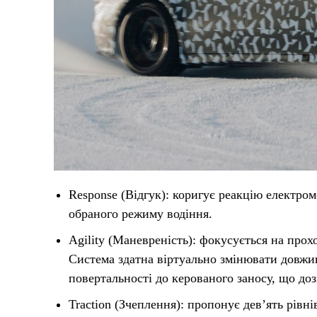
Response (Відгук): коригує реакцію електром
обраного режиму водіння.
Agility (Маневреність): фокусується на про
Система здатна віртуально змінювати довжину
повертальності до керованого заносу, що до
Traction (Зчеплення): пропонує дев’ять рівн