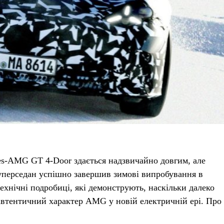
es-AMG GT 4-Door здається надзвичайно довгим, але
уперседан успішно завершив зимові випробування в
технічні подробиці, які демонструють, наскільки далеко
 автентичний характер AMG у новій електричній ері. Про