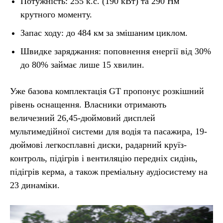
Потужність: 255 к.с. (190 кВт) та 290 Нм
крутного моменту.
Запас ходу: до 484 км за змішаним циклом.
Швидке заряджання: поповнення енергії від 30%
до 80% займає лише 15 хвилин.
Уже базова комплектація GT пропонує розкішний
рівень оснащення. Власники отримають
величезний 26,45-дюймовий дисплей
мультимедійної системи для водія та пасажира, 19-
дюймові легкосплавні диски, радарний круїз-
контроль, підігрів і вентиляцію передніх сидінь,
підігрів керма, а також преміальну аудіосистему на
23 динаміки.