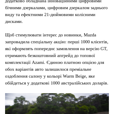
додатково обладнана інноваційними цифровими
бічними дзеркалами, цифровим дзеркалом заднього
виду та ефектними 21-дюймовими колісними
дисками.
Щоб стимулювати інтерес до новинки, Mazda
запровадила спеціальну акцію: перші 1000 клієнтів,
які оформлять попереднє замовлення на версію GT,
отримають безкоштовний апгрейд до топової
комплектації Azami. Єдиною платною опцією для
обох варіантів авто залишилося преміальне
оздоблення салону у кольорі Warm Beige, яке
обійдеться у додаткові 1000 австралійських доларів.