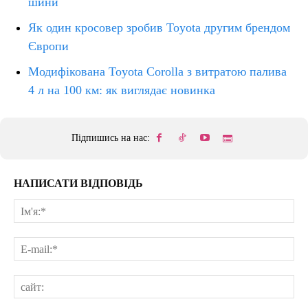
шини
Як один кросовер зробив Toyota другим брендом
Європи
Модифікована Toyota Corolla з витратою палива
4 л на 100 км: як виглядає новинка
Підпишись на нас:
НАПИСАТИ ВІДПОВІДЬ
Ім'
E-
mai
сай