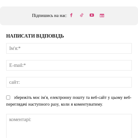
Підпишись на нас:
НАПИСАТИ ВІДПОВІДЬ
Ім'
E-
mai
сай
збережіть моє ім'я, електронну пошту та веб-сайт у цьому веб-
переглядачі наступного разу, коли я коментуватиму.