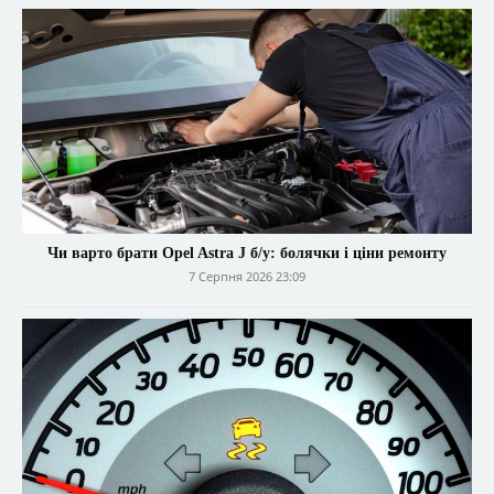
Чи варто брати Opel Astra J б/у: болячки і ціни ремонту
7 Серпня 2026 23:09