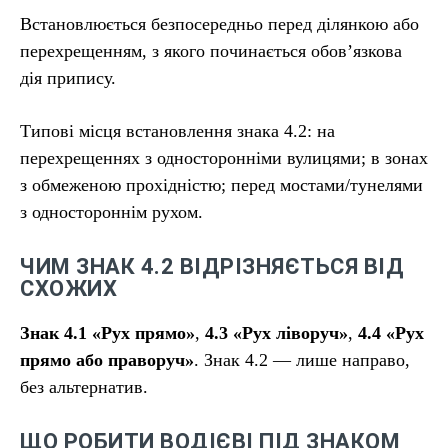
Встановлюється безпосередньо перед ділянкою або
перехрещенням, з якого починається обов’язкова
дія припису.
Типові місця встановлення знака 4.2: на
перехрещеннях з односторонніми вулицями; в зонах
з обмеженою прохідністю; перед мостами/тунелями
з одностороннім рухом.
ЧИМ ЗНАК 4.2 ВІДРІЗНЯЄТЬСЯ ВІД
СХОЖИХ
Знак 4.1 «Рух прямо»
,
4.3 «Рух ліворуч»
,
4.4 «Рух
прямо або праворуч»
. Знак 4.2 — лише направо,
без альтернатив.
ЩО РОБИТИ ВОДІЄВІ ПІД ЗНАКОМ