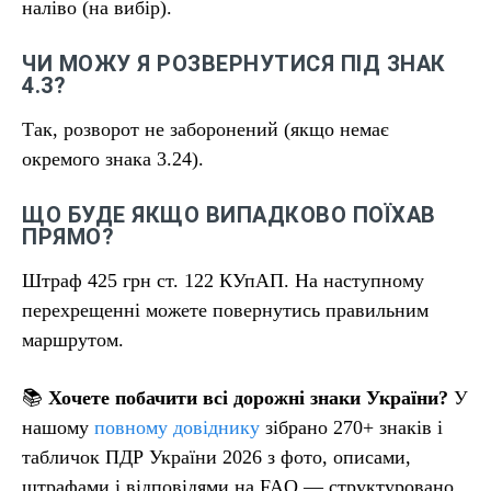
наліво (на вибір).
ЧИ МОЖУ Я РОЗВЕРНУТИСЯ ПІД ЗНАК
4.3?
Так, розворот не заборонений (якщо немає
окремого знака 3.24).
ЩО БУДЕ ЯКЩО ВИПАДКОВО ПОЇХАВ
ПРЯМО?
Штраф 425 грн ст. 122 КУпАП. На наступному
перехрещенні можете повернутись правильним
маршрутом.
📚
Хочете побачити всі дорожні знаки України?
У
нашому
повному довіднику
зібрано 270+ знаків і
табличок ПДР України 2026 з фото, описами,
штрафами і відповідями на FAQ — структуровано