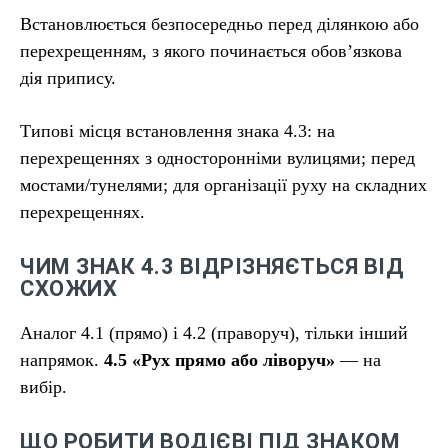
Встановлюється безпосередньо перед ділянкою або
перехрещенням, з якого починається обов’язкова
дія припису.
Типові місця встановлення знака 4.3: на
перехрещеннях з односторонніми вулицями; перед
мостами/тунелями; для організації руху на складних
перехрещеннях.
ЧИМ ЗНАК 4.3 ВІДРІЗНЯЄТЬСЯ ВІД
СХОЖИХ
Аналог 4.1 (прямо) і 4.2 (праворуч), тільки інший
напрямок.
4.5 «Рух прямо або ліворуч»
— на
вибір.
ЩО РОБИТИ ВОДІЄВІ ПІД ЗНАКОМ