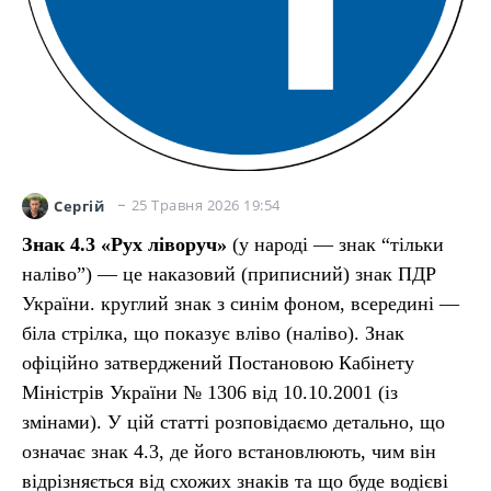
25 Травня 2026 19:54
Сергій
Знак 4.3 «Рух ліворуч»
(у народі — знак “тільки
наліво”) — це наказовий (приписний) знак ПДР
України. круглий знак з синім фоном, всередині —
біла стрілка, що показує вліво (наліво). Знак
офіційно затверджений Постановою Кабінету
Міністрів України № 1306 від 10.10.2001 (із
змінами). У цій статті розповідаємо детально, що
означає знак 4.3, де його встановлюють, чим він
відрізняється від схожих знаків та що буде водієві